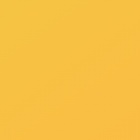
上一篇:
巴基斯
相关新闻
沙特阿拉伯客户
官网