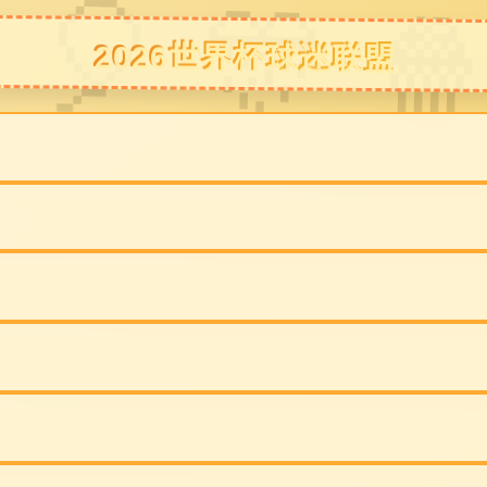
权威认证：
豪利777官网
产品中心
客户服务