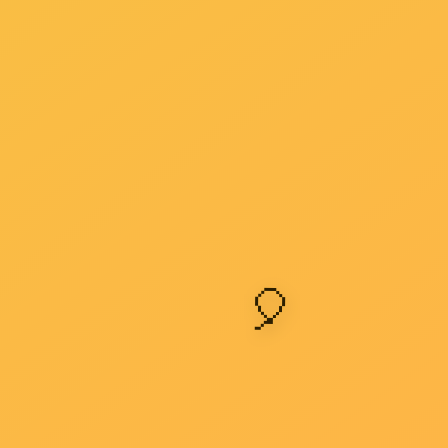
建厂房，框架整平机摊铺水泥路面
宁 济宁市豪利777官网机械有限公司