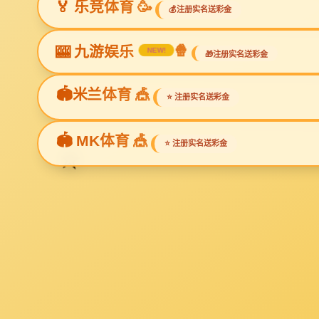
豪利777官网
-->
豪利777官网
豪利77
豪利777官网
发布日期:
202
豪利777官网
客户来访
行业新闻
成功案例