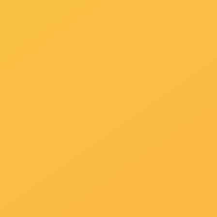
网机械随着路面机械市场的不断扩大，全国各地客户的订单不断，市场销售
77官网机械一批小型压路机出口泰国
下一篇:
豪利777
机械8台滑移装载
豪利777官网机械一批小型压
喜报！济宁市豪利777官网机
路机出口泰国
械有限公司被认定为市级工业
企业“一企一技术”研发中心
山东·济
心
联系豪利777官
Add：
网
E-mail：
械