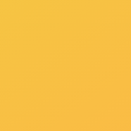
豪利777官
上一篇:
豪利7
相关新闻
豪利777官网
机出口巴拿马
关于豪利777官
豪利777官网
产品中
网
豪利777官网
压实机