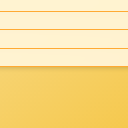
7官网机械一批路面修补机械打包发往四川
4-05-25
栏目:
豪利777官网
标签:
路面机械
关注:
2489
分享到：