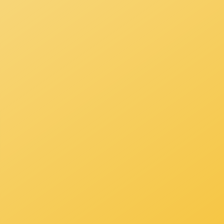
豪利777官
质、完善的
四川客户前
价，并签订