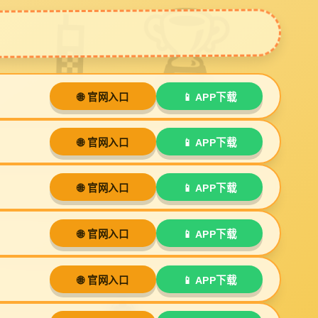
400-860-1699
中文站
/
销售热线:
人力资源
联系豪利777官网