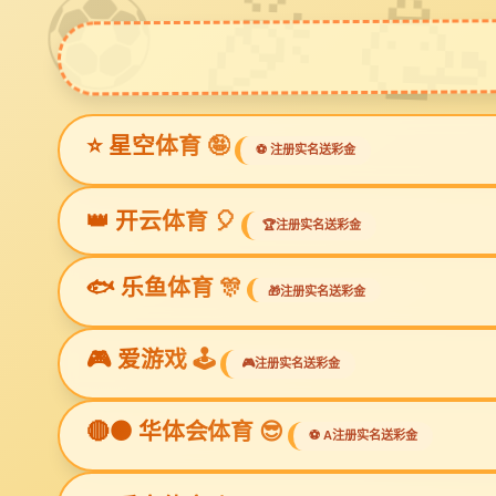
豪利777官网
济宁市豪利777官网机械有限公司欢迎您来访
豪利777官网
关于豪利777官网