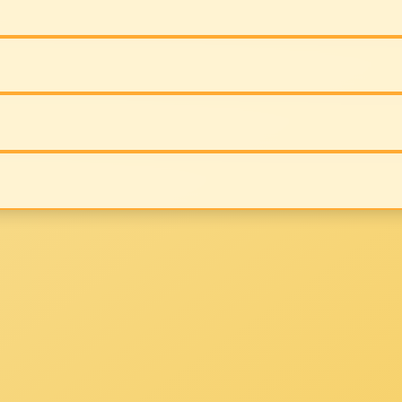
前钢后四胶轮座驾压路机
FYL-1
FYL-1
胶轮，结
介绍